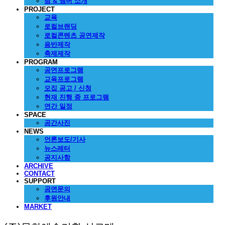
팀 & 멤버 소개
PROJECT
교육
로컬브랜딩
로컬콘텐츠 공연제작
음반제작
축제제작
PROGRAM
공연프로그램
교육프로그램
모집 공고 / 신청
현재 진행 중 프로그램
연간 일정
SPACE
공간사진
NEWS
언론보도/기사
뉴스레터
공지사항
ARCHIVE
CONTACT
SUPPORT
공연문의
후원안내
MARKET