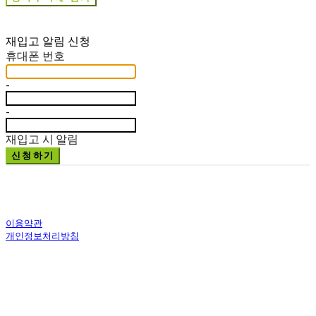
재입고 알림 신청
휴대폰 번호
-
-
재입고 시 알림
신청하기
이용약관
개인정보처리방침
사업자정보확인
상호: 주식회사 문화예술기획살로메 | 대표: 김세영 | 개인정보관리책임자:
김삼열 | 전화: 043-856-0168 | 이메일: artsalome@naver.com