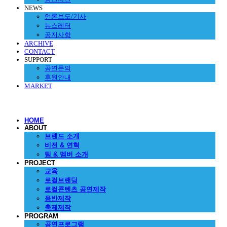
NEWS
언론보도/기사
뉴스레터
공지사항
ARCHIVE
CONTACT
SUPPORT
공연문의
후원안내
MARKET
HOME
ABOUT
브랜드 소개
비전 & 연혁
팀 & 멤버 소개
PROJECT
교육
로컬브랜딩
로컬콘텐츠 공연제작
음반제작
축제제작
PROGRAM
공연프로그램