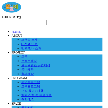
LOG IN
로그인
HOME
ABOUT
브랜드 소개
비전 & 연혁
팀 & 멤버 소개
PROJECT
교육
로컬브랜딩
로컬콘텐츠 공연제작
음반제작
축제제작
PROGRAM
공연프로그램
교육프로그램
모집 공고 / 신청
현재 진행 중 프로그램
연간 일정
SPACE
공간사진