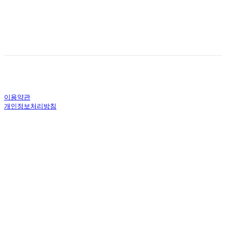
이용약관
개인정보처리방침
사업자정보확인
상호: 주식회사 문화예술기획살로메 | 대표: 김세영 | 개인정보관리책임자:
김삼열 | 전화: 043-856-0168 | 이메일: artsalome@naver.com
주소: 충청북도 충주시 대가미10길 4-3, 1층 (교현동) | 사업자등록번호:
582-87-01763
| 통신판매:
제 2021-충북충주-0672 호
| 호스팅제공자: (주)식
스샵