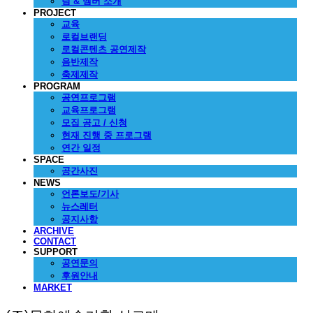
팀 & 멤버 소개
PROJECT
교육
로컬브랜딩
로컬콘텐츠 공연제작
음반제작
축제제작
PROGRAM
공연프로그램
교육프로그램
모집 공고 / 신청
현재 진행 중 프로그램
연간 일정
SPACE
공간사진
NEWS
언론보도/기사
뉴스레터
공지사항
ARCHIVE
CONTACT
SUPPORT
공연문의
후원안내
MARKET