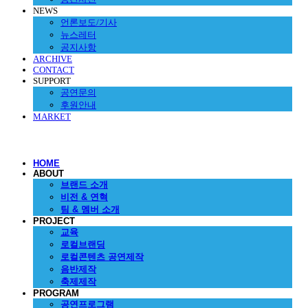
NEWS
언론보도/기사
뉴스레터
공지사항
ARCHIVE
CONTACT
SUPPORT
공연문의
후원안내
MARKET
HOME
ABOUT
브랜드 소개
비전 & 연혁
팀 & 멤버 소개
PROJECT
교육
로컬브랜딩
로컬콘텐츠 공연제작
음반제작
축제제작
PROGRAM
공연프로그램