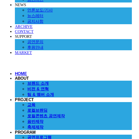
NEWS
언론보도/기사
뉴스레터
공지사항
ARCHIVE
CONTACT
SUPPORT
공연문의
후원안내
MARKET
HOME
ABOUT
브랜드 소개
비전 & 연혁
팀 & 멤버 소개
PROJECT
교육
로컬브랜딩
로컬콘텐츠 공연제작
음반제작
축제제작
PROGRAM
공연프로그램