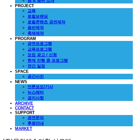
팀 & 멤버 소개
PROJECT
교육
로컬브랜딩
로컬콘텐츠 공연제작
음반제작
축제제작
PROGRAM
공연프로그램
교육프로그램
모집 공고 / 신청
현재 진행 중 프로그램
연간 일정
SPACE
공간사진
NEWS
언론보도/기사
뉴스레터
공지사항
ARCHIVE
CONTACT
SUPPORT
공연문의
후원안내
MARKET