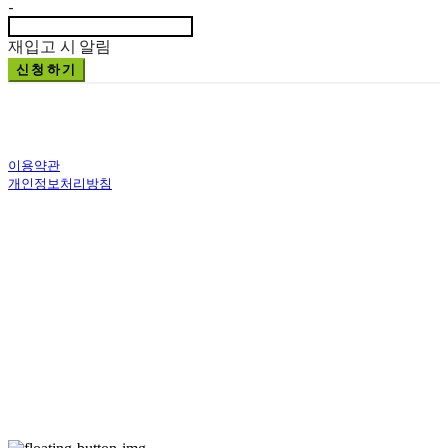
-
재입고 시 알림
신청하기
이용약관
개인정보처리방침
사업자정보확인
상호: 주식회사 문화예술기획살로메 | 대표: 김세영 | 개인정보관리책임자:
김삼열 | 전화: 043-856-0168 | 이메일: artsalome@naver.com
주소: 충청북도 충주시 대가미10길 4-3, 1층 (교현동) | 사업자등록번호:
582-87-01763
| 통신판매:
제 2021-충북충주-0672 호
| 호스팅제공자: (주)식
스샵