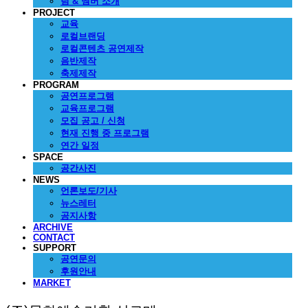
팀 & 멤버 소개
PROJECT
교육
로컬브랜딩
로컬콘텐츠 공연제작
음반제작
축제제작
PROGRAM
공연프로그램
교육프로그램
모집 공고 / 신청
현재 진행 중 프로그램
연간 일정
SPACE
공간사진
NEWS
언론보도/기사
뉴스레터
공지사항
ARCHIVE
CONTACT
SUPPORT
공연문의
후원안내
MARKET