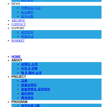
NEWS
언론보도/기사
뉴스레터
공지사항
ARCHIVE
CONTACT
SUPPORT
공연문의
후원안내
MARKET
HOME
ABOUT
브랜드 소개
비전 & 연혁
팀 & 멤버 소개
PROJECT
교육
로컬브랜딩
로컬콘텐츠 공연제작
음반제작
축제제작
PROGRAM
공연프로그램