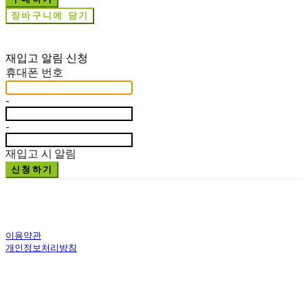
장바구니에 담기
재입고 알림 신청
휴대폰 번호
-
-
재입고 시 알림
신청하기
이용약관
개인정보처리방침
사업자정보확인
상호: 주식회사 문화예술기획살로메 | 대표: 김세영 | 개인정보관리책임자:
김삼열 | 전화: 043-856-0168 | 이메일: artsalome@naver.com