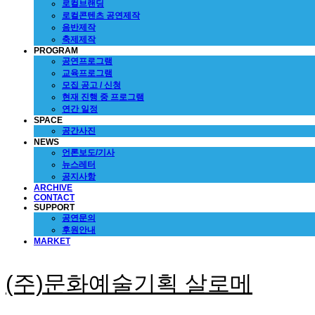
로컬브랜딩
로컬콘텐츠 공연제작
음반제작
축제제작
PROGRAM
공연프로그램
교육프로그램
모집 공고 / 신청
현재 진행 중 프로그램
연간 일정
SPACE
공간사진
NEWS
언론보도/기사
뉴스레터
공지사항
ARCHIVE
CONTACT
SUPPORT
공연문의
후원안내
MARKET
(주)문화예술기획 살로메