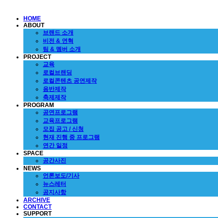
HOME
ABOUT
브랜드 소개
비전 & 연혁
팀 & 멤버 소개
PROJECT
교육
로컬브랜딩
로컬콘텐츠 공연제작
음반제작
축제제작
PROGRAM
공연프로그램
교육프로그램
모집 공고 / 신청
현재 진행 중 프로그램
연간 일정
SPACE
공간사진
NEWS
언론보도/기사
뉴스레터
공지사항
ARCHIVE
CONTACT
SUPPORT