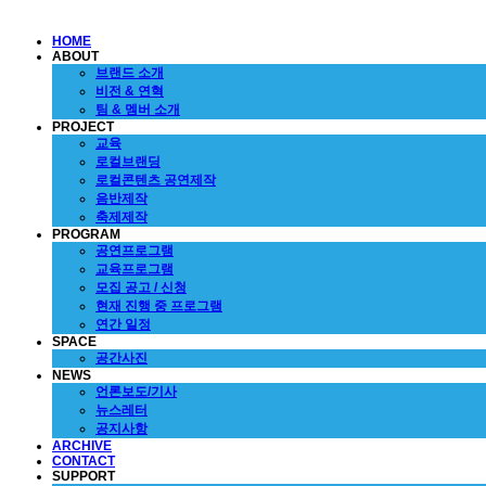
HOME
ABOUT
브랜드 소개
비전 & 연혁
팀 & 멤버 소개
PROJECT
교육
로컬브랜딩
로컬콘텐츠 공연제작
음반제작
축제제작
PROGRAM
공연프로그램
교육프로그램
모집 공고 / 신청
현재 진행 중 프로그램
연간 일정
SPACE
공간사진
NEWS
언론보도/기사
뉴스레터
공지사항
ARCHIVE
CONTACT
SUPPORT