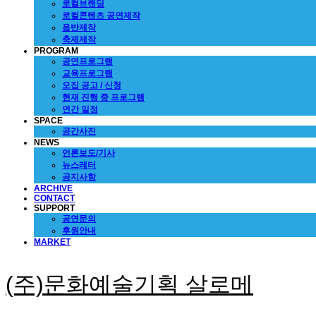
로컬브랜딩
로컬콘텐츠 공연제작
음반제작
축제제작
PROGRAM
공연프로그램
교육프로그램
모집 공고 / 신청
현재 진행 중 프로그램
연간 일정
SPACE
공간사진
NEWS
언론보도/기사
뉴스레터
공지사항
ARCHIVE
CONTACT
SUPPORT
공연문의
후원안내
MARKET
(주)문화예술기획 살로메